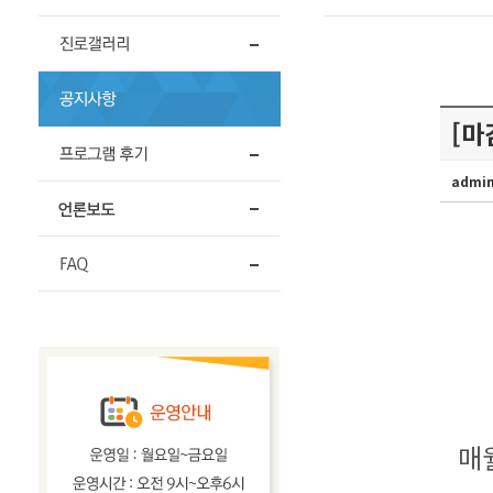
[마
admi
매