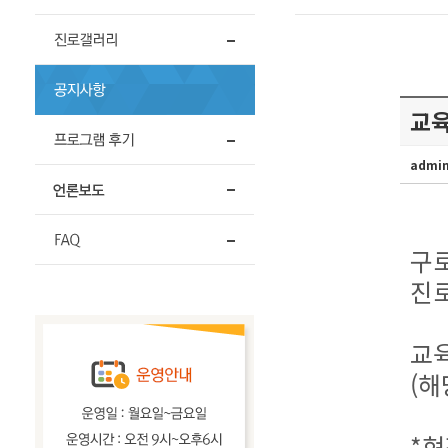
교육
admi
구
진
교육
(해
*