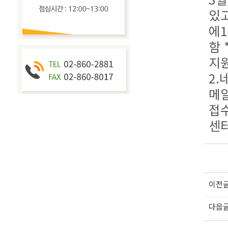
있고
에1
함
지원
2.
메일
접
센터
이전
다음