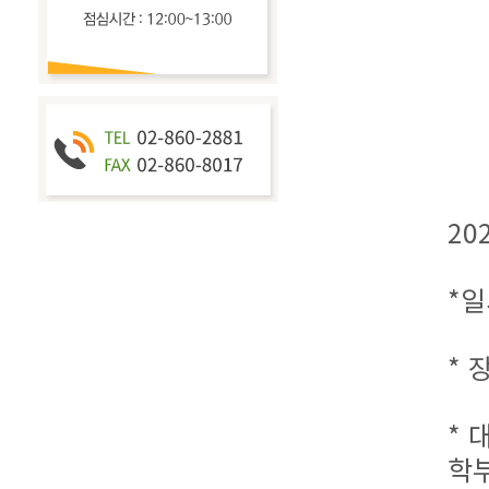
20
*일
* 
* 
학부