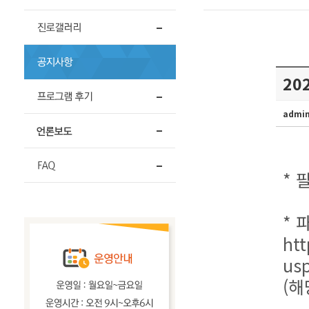
20
admi
* 
* 
ht
us
(해