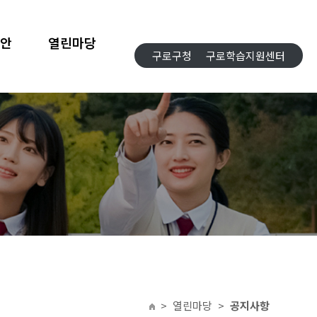
합안
열린마당
구로구청
구로학습지원센터
>
열린마당
>
공지사항