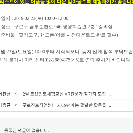
(리스트에 있는 어플을 많이 다운 받아올수록 체험하기가 좋습니다
- 일시 : 2019.02.23(토) 10:00~12:00
-
장소
:
구로구 남부순환로
946
평생학습관
2
층
1
강의실
-
준비물
:
필기도구
,
핸드폰
(
어플 사전다운로드 완료 필수
)
2
월
23
일
(
토요일
) 10:00
부터 시작되오니
,
늦지 않게 참석 부탁드
참석 불가시 미리 센터
(02-2689-8753~5)
로 연락 주시기 바랍니다
.
이전글
2월 토요진로체험교실 VR전문가 참가자 모집 --...
다음글
구로진로직업센터 2019년에는 활발한 활동을 ...
등록된 댓글이 없습니다.