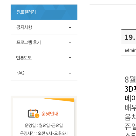
19
admi
8월
3D
메
배우
음치
쥬얼
스