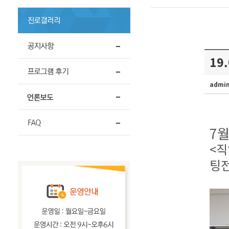
19
admi
7
<직
팅전