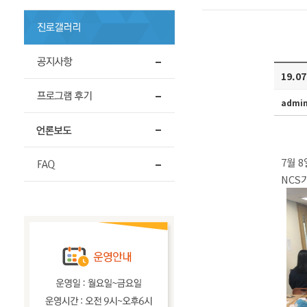
19.
admi
7월 
NCS