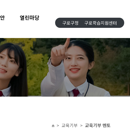
합안
열린마당
구로구청
구로학습지원센터
>
교육기부
>
교육기부 멘토