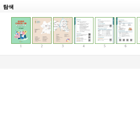
탐색
1
2
3
4
5
6