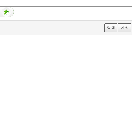
탐 색
메 일