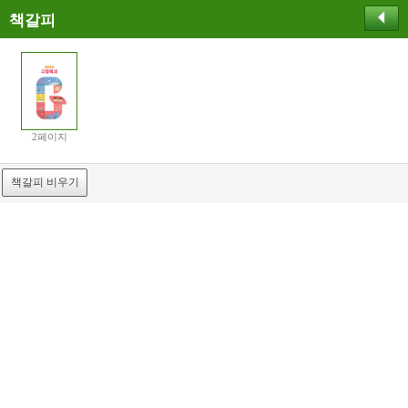
책갈피
2페이지
책갈피 비우기