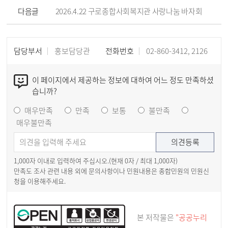
다음글
2026.4.22 구로종합사회복지관 사랑나눔 바자회
담당부서
홍보담당관
전화번호
02-860-3412, 2126
이 페이지에서 제공하는 정보에 대하여 어느 정도 만족하셨
습니까?
매우만족
만족
보통
불만족
매우불만족
1,000자 이내로 입력하여 주십시오.(현재
0
자 / 최대 1,000자)
만족도 조사 관련 내용 외에 문의사항이나 민원내용은 종합민원의 민원신
청을 이용해주세요.
본 저작물은
"공공누리