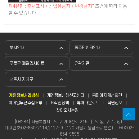
제4유형 : 출처표시 + 상업용금지 + 변경금지"
조건에 따라 이용
할 수 있습니다.
부서안내
동주민센터안내
구로구 패밀리사이트
유관기관
서울시 자치구
개인정보처리방침
개인정보침해신고센터
홈페이지개선의견
이메일무단수집거부
저작권정책
뷰어다운로드
직원정보
찾아오시는길
[08284] 서울특별시 구로구 가마산로 245 （구로동, 구로구청）
대표번호:02-860-2114,2127~9（120 서울시 응답소로 연결） | FAX:02-
864-9595