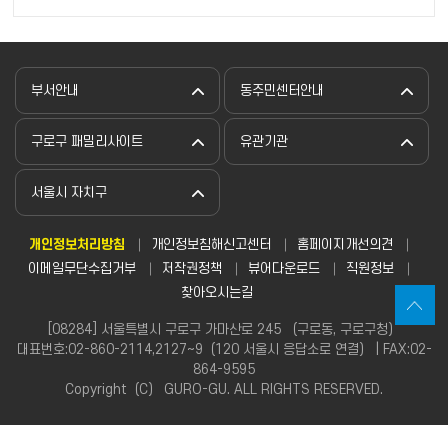
부서안내
동주민센터안내
구로구 패밀리사이트
유관기관
서울시 자치구
개인정보처리방침
개인정보침해신고센터
홈페이지개선의견
이메일무단수집거부
저작권정책
뷰어다운로드
직원정보
찾아오시는길
[08284] 서울특별시 구로구 가마산로 245 （구로동, 구로구청）
대표번호:02-860-2114,2127~9（120 서울시 응답소로 연결） | FAX:02-
864-9595
Copyright（C） GURO-GU. ALL RIGHTS RESERVED.