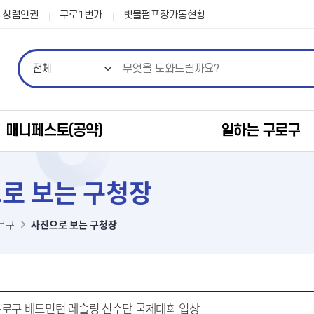
본문 바로가기
청렴인권
구로1번가
빗물펌프장가동현황
매니페스토(공약)
일하는 구로구
로 보는 구청장
로구
사진으로 보는 구청장
20 구로구 배드민턴 레슬링 선수단 국제대회 입상