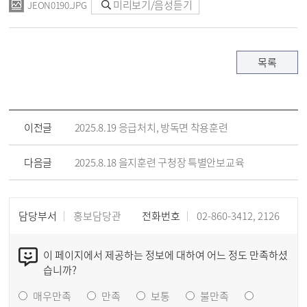
미리보기/음성듣기
JEON0190.JPG
목록
이전글
2025.8.19 응급처치, 방독면 착용훈련
다음글
2025.8.18 을지훈련 구청장 특별안보교육
담당부서
홍보담당관
전화번호
02-860-3412, 2126
이 페이지에서 제공하는 정보에 대하여 어느 정도 만족하셨
습니까?
매우만족
만족
보통
불만족