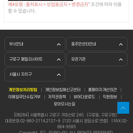
제4유형 : 출처표시 + 상업용금지 + 변경금지"
조건에 따라 이용
할 수 있습니다.
부서안내
동주민센터안내
구로구 패밀리사이트
유관기관
서울시 자치구
개인정보처리방침
개인정보침해신고센터
홈페이지개선의견
이메일무단수집거부
저작권정책
뷰어다운로드
직원정보
찾아오시는길
[08284] 서울특별시 구로구 가마산로 245 （구로동, 구로구청）
대표번호:02-860-2114,2127~9（120 서울시 응답소로 연결） | FAX:02-
864-9595
Copyright（C） GURO-GU. ALL RIGHTS RESERVED.