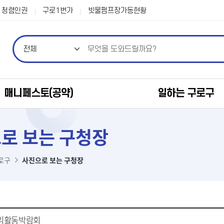
본문 바로가기
청렴인권
구로1번가
빗물펌프장가동현황
매니페스토(공약)
일하는 구로구
로 보는 구청장
로구
사진으로 보는 구청장
 공익활동박람회