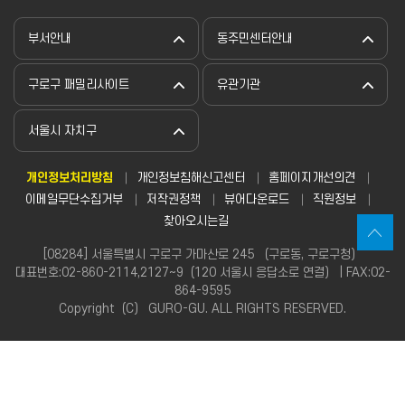
부서안내
동주민센터안내
구로구 패밀리사이트
유관기관
서울시 자치구
개인정보처리방침
개인정보침해신고센터
홈페이지개선의견
이메일무단수집거부
저작권정책
뷰어다운로드
직원정보
찾아오시는길
[08284] 서울특별시 구로구 가마산로 245 （구로동, 구로구청）
대표번호:02-860-2114,2127~9（120 서울시 응답소로 연결） | FAX:02-
864-9595
Copyright（C） GURO-GU. ALL RIGHTS RESERVED.