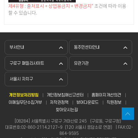
제4유형 : 출처표시 + 상업용금지 + 변경금지"
조건에 따라 이용
할 수 있습니다.
부서안내
동주민센터안내
구로구 패밀리사이트
유관기관
서울시 자치구
개인정보처리방침
개인정보침해신고센터
홈페이지개선의견
이메일무단수집거부
저작권정책
뷰어다운로드
직원정보
찾아오시는길
[08284] 서울특별시 구로구 가마산로 245 （구로동, 구로구청）
대표번호:02-860-2114,2127~9（120 서울시 응답소로 연결） | FAX:02-
864-9595