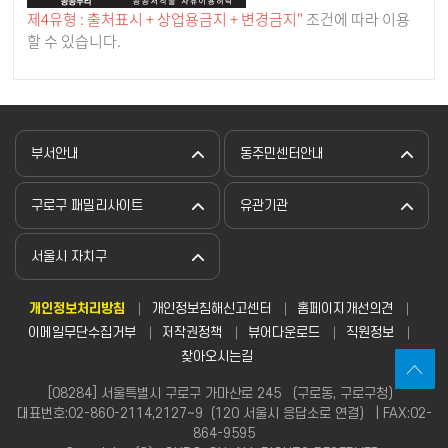
제4유형 : 출처표시 + 상업용금지 + 변경금지"
조건에 따라 이용
할 수 있습니다.
부서안내
동주민센터안내
구로구 패밀리사이트
유관기관
서울시 자치구
개인정보처리방침
개인정보침해신고센터
홈페이지개선의견
이메일무단수집거부
저작권정책
뷰어다운로드
직원정보
찾아오시는길
[08284] 서울특별시 구로구 가마산로 245 （구로동, 구로구청）
대표번호:02-860-2114,2127~9（120 서울시 응답소로 연결） | FAX:02-
864-9595