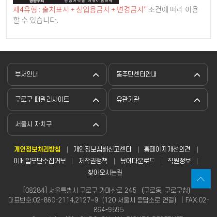
제4유형 : 출처표시 + 상업용금지 + 변경금지"
조건에 따라 이용
할 수 있습니다.
부서안내
동주민센터안내
구로구 패밀리사이트
유관기관
서울시 자치구
개인정보처리방침
개인정보침해신고센터
홈페이지개선의견
이메일무단수집거부
저작권정책
뷰어다운로드
직원정보
찾아오시는길
[08284] 서울특별시 구로구 가마산로 245 （구로동, 구로구청）
대표번호:02-860-2114,2127~9（120 서울시 응답소로 연결） | FAX:02-
864-9595